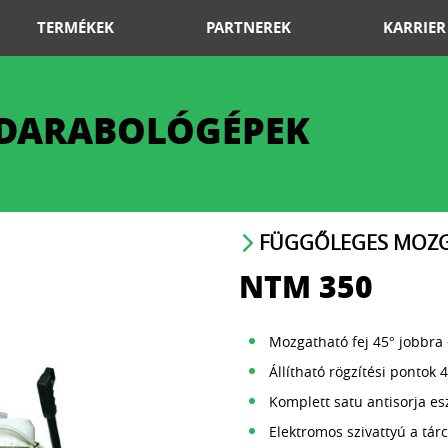
TERMÉKEK
PARTNEREK
KARRIER
 DARABOLÓGÉPEK
FÜGGŐLEGES MOZG
NTM 350
Mozgatható fej 45° jobbra 
Állítható rögzítési pontok 45
Komplett satu antisorja es
Elektromos szivattyú a tá