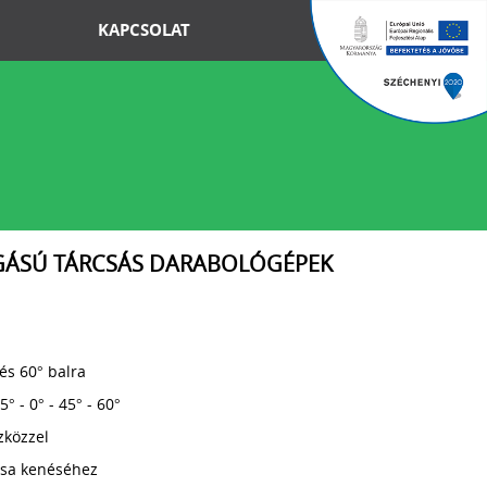
KAPCSOLAT
ÁSÚ TÁRCSÁS DARABOLÓGÉPEK
és 60° balra
° - 0° - 45° - 60°
zközzel
rcsa kenéséhez