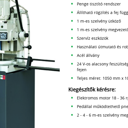
Penge tisztító rendszer
Állítható rögzítés a fej fü
1 m-es szelvény ütköző
1 m-es szelvény megvezető
Szervíz eszközök
Használati útmutató és rob
Acél állvány
24 V-os alacsony feszült
fejen
Teljes méret: 1050 mm x
Kiegészítők kérésre:
Elektromos motor 18 - 36 
Pedállal működtethető pn
2 - 4 - 6 m-es szelvény me