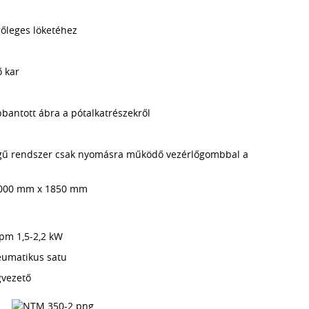
ggőleges löketéhez
 kar
bantott ábra a pótalkatrészekről
ségű rendszer csak nyomásra működő vezérlőgombbal a
 1000 mm x 1850 mm
rpm 1,5-2,2 kW
eumatikus satu
gvezető